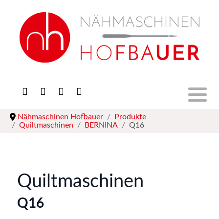
Stickmaschinen
Nähmaschinen
Overlocks
Nähmaschinen Hofbauer
Produkte
Quiltmaschinen
Quiltmaschinen
BERNINA
Q16
Software
Bügelsysteme
Quiltmaschinen
Q16
Zubehör