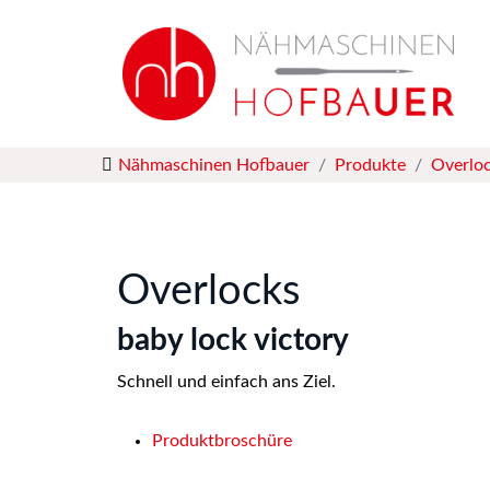
Stickmaschinen
Nähmaschinen
Nähmaschinen Hofbauer
Produkte
Overlo
Overlocks
Quiltmaschinen
Overlocks
Software
baby lock victory
Schnell und einfach ans Ziel.
Bügelsysteme
Produktbroschüre
Zubehör