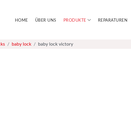
HOME
ÜBER UNS
PRODUKTE
REPARATUREN
cks
baby lock
baby lock victory