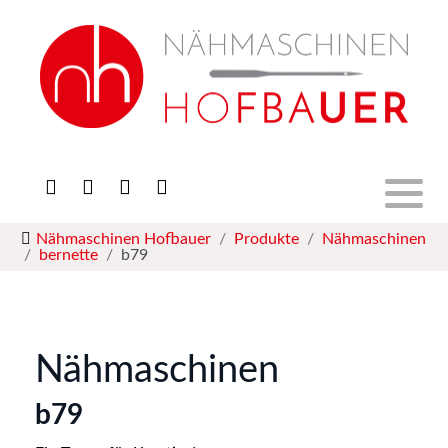
Stickmaschinen
Nähmaschinen
Overlocks
Nähmaschinen Hofbauer
Produkte
Nähmaschinen
Quiltmaschinen
bernette
b79
Software
Bügelsysteme
Nähmaschinen
b79
Zubehör