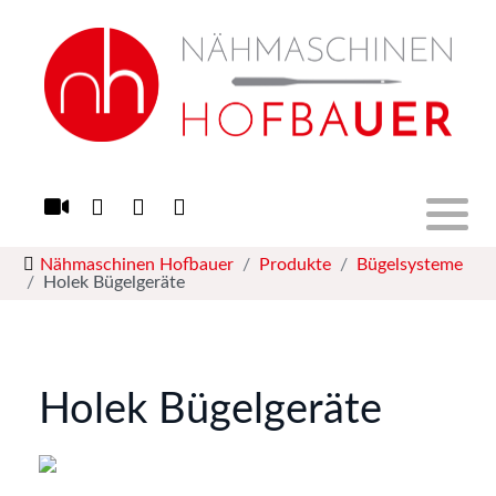
Stickmaschinen
Nähmaschinen
Overlocks
Nähmaschinen Hofbauer
Produkte
Bügelsysteme
Quiltmaschinen
Holek Bügelgeräte
Software
Bügelsysteme
Holek Bügelgeräte
Zubehör